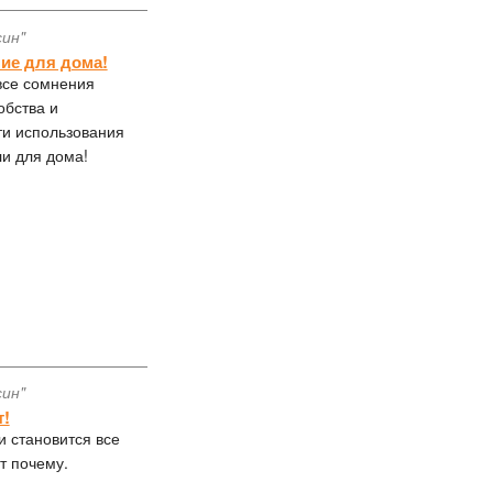
син"
ие для дома!
все сомнения
обства и
ти использования
и для дома!
син"
!
и становится все
т почему.