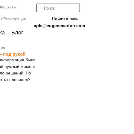
на пуста
Пишите нам:
/
Регистрация
apls
@
eugenecarton.com
ка
Блог
син"
— под рукой
 информация была
ый нужный момент
ло решений. Но
тать велосипед?