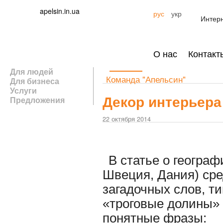
apelsin.in.ua
рус
укр
Интерн
О нас
Контакт
Для людей
Команда "Апельсин"
Для бизнеса
Услуги
Декор интерьера
Предложения
22 октября 2014
В статье о геогра
Швеция, Дания) ср
загадочных слов, ти
«троговые долины» 
понятные фразы: