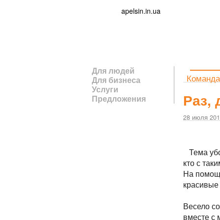
apelsin.in.ua
Для людей
Команда
Для бизнеса
Услуги
Раз, 
Предложения
28 июля 20
Тема убо
кто с так
На помощ
красивые 
Весело со
вместе с