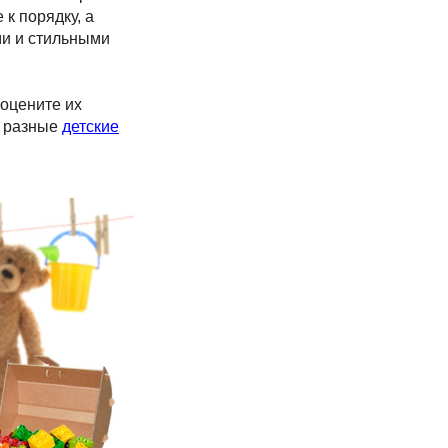
к порядку, а
ми и стильными
 оцените их
е разные
детские