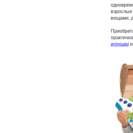
одновреме
взрослые 
вещами, 
Приобре
практично
игрушки
и