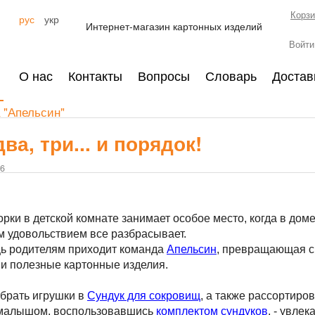
Корзи
рус
укр
Интернет-магазин картонных изделий
Войти
О нас
Контакты
Вопросы
Словарь
Достав
 "Апельсин"
два, три... и порядок!
16
рки в детской комнате занимает особое место, когда в дом
им удовольствием все разбрасывает.
ь родителям приходит команда
Апельсин
, превращающая с
и полезные картонные изделия.
брать игрушки в
Сундук для сокровищ
, а также рассортиров
 малышом, воспользовавшись
комплектом сундуков
, - увлек