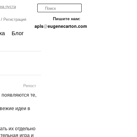
на пуста
Пишите нам:
/
Регистрация
apls
@
eugenecarton.com
ка
Блог
Репост
е появляются те,
вежие идеи в
ать их отдельно
ательная игра и