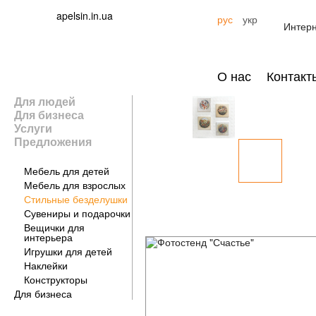
apelsin.in.ua
рус
укр
Интерн
О нас
Контакт
Для людей
Для бизнеса
Услуги
Предложения
Для дома
Мебель для детей
Мебель для взрослых
Стильные безделушки
Сувениры и подарочки
Вещички для
интерьера
Игрушки для детей
Наклейки
Конструкторы
Для бизнеса