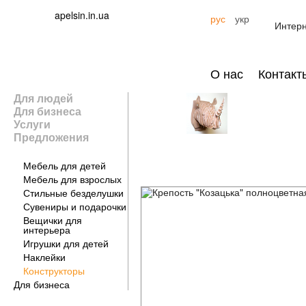
apelsin.in.ua
рус
укр
Интерн
О нас
Контакт
Для людей
Для бизнеса
Услуги
Предложения
Для дома
Мебель для детей
Мебель для взрослых
Стильные безделушки
Сувениры и подарочки
Вещички для
интерьера
Игрушки для детей
Наклейки
Конструкторы
Для бизнеса