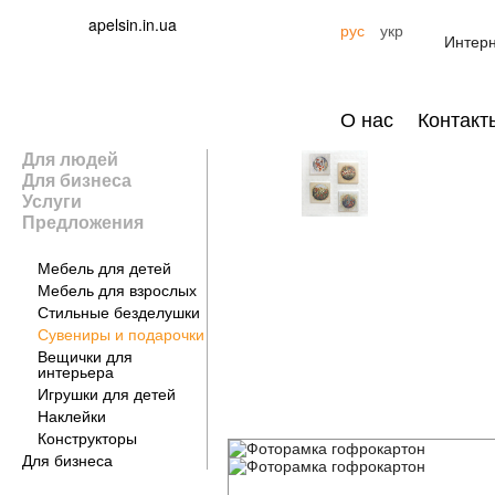
apelsin.in.ua
рус
укр
Интерн
О нас
Контакт
Для людей
Для бизнеса
Услуги
Предложения
Для дома
Мебель для детей
Мебель для взрослых
Стильные безделушки
Сувениры и подарочки
Вещички для
интерьера
Игрушки для детей
Наклейки
Конструкторы
Для бизнеса