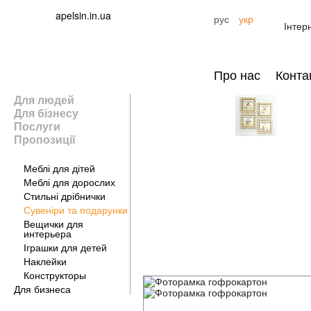
apelsin.in.ua
рус
укр
Інтер
Про нас
Конта
Для людей
Для бізнесу
Послуги
Пропозиції
Для дому
Меблі для дітей
Меблі для дорослих
Стильні дрібнички
Сувеніри та подарунки
Вещички для
интерьера
Іграшки для детей
Наклейки
Конструкторы
Для бизнеса