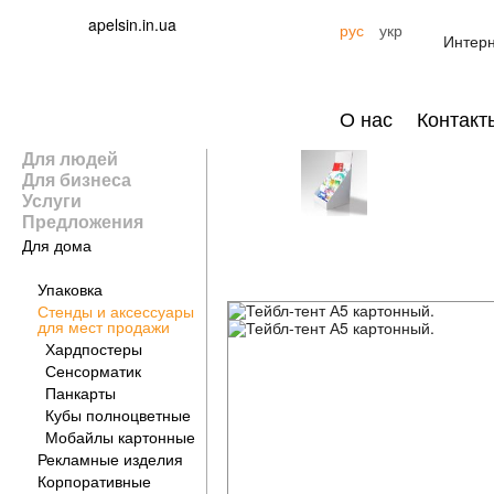
apelsin.in.ua
рус
укр
Интерн
О нас
Контакт
Для людей
Для бизнеса
Услуги
Предложения
Для дома
Для бизнеса
Упаковка
Стенды и аксессуары
для мест продажи
Хардпостеры
Сенсорматик
Панкарты
Кубы полноцветные
Мобайлы картонные
Рекламные изделия
Корпоративные