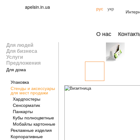
apelsin.in.ua
рус
укр
Интерн
О нас
Контакт
Для людей
Для бизнеса
Услуги
Предложения
Для дома
Для бизнеса
Упаковка
Стенды и аксессуары
для мест продажи
Хардпостеры
Сенсорматик
Панкарты
Кубы полноцветные
Мобайлы картонные
Рекламные изделия
Корпоративные