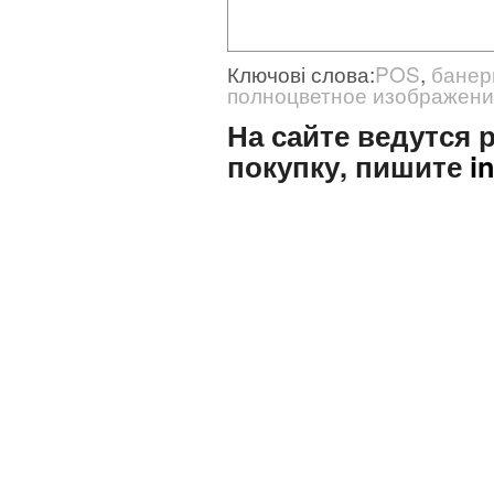
Ключові слова:
POS
,
банер
полноцветное изображен
На сайте ведутся
покупку, пишите
i