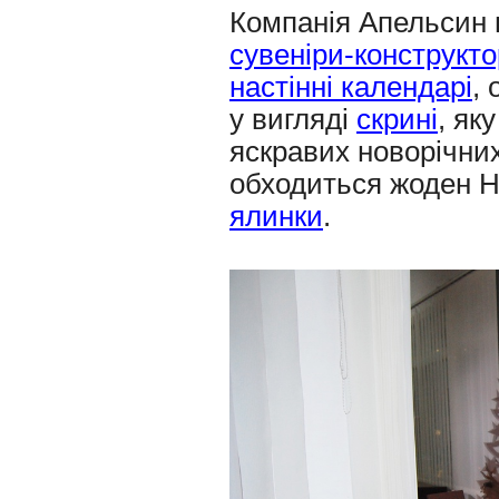
Компанія Апельсин 
сувеніри-конструкт
настінні календарі
,
у вигляді
скрині
, як
яскравих новорічних
обходиться жоден Н
ялинки
.