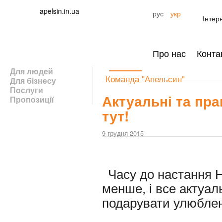
apelsin.in.ua
рус
укр
Інтер
Про нас
Конта
Для людей
Команда "Апельсин"
Для бізнесу
Послуги
Актуальні та пра
Пропозиції
тут!
9 грудня 2015
Часу до настання 
менше, і все актуал
подарувати улюбленом