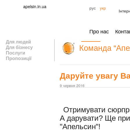
apelsin.in.ua
рус
укр
Інтер
Про нас
Конта
Для людей
Команда "Апе
Для бізнесу
Послуги
Пропозиції
Даруйте увагу В
9 червня 2016
Отримувати сюрпри
А дарувати? Ще при
"Апельсин"!