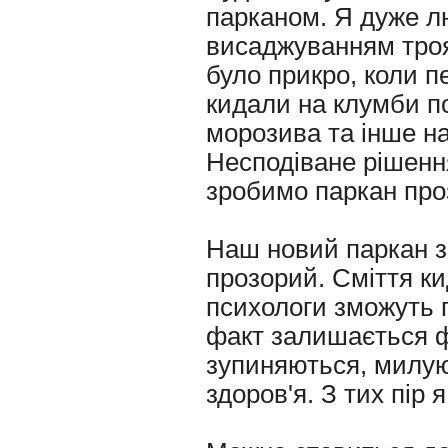
парканом. Я дуже лю
висаджуванням троя
було прикро, коли п
кидали на клумби по
морозива та інше на
Несподіване рішенн
зробимо паркан про
Наш новий паркан з 
прозорий. Сміття к
психологи зможуть 
факт залишається ф
зупиняються, милую
здоров'я. З тих пір 