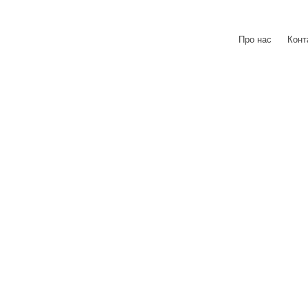
Про нас
|
Конт