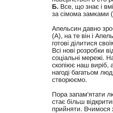
Б.
Все, що знає і вмі
за сімома замками (
Апельсин давно зроб
(А), на те він і Апе
готові ділитися сво
Всі нові розробки в
соціальні мережі. Н
скопіює наш виріб, 
нагоді багатьом люд
створюємо.
Пора запам'ятати лю
стає більш відкрити
прийняти. Вчимося ж