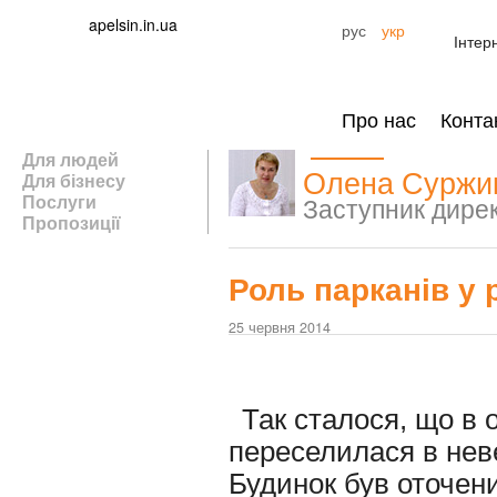
apelsin.in.ua
рус
укр
Інтер
Про нас
Конта
Для людей
Олена Суржи
Для бізнесу
Послуги
Заступник дирек
Пропозиції
Роль парканів у
25 червня 2014
Так сталося, що в 
переселилася в нев
Будинок був оточен