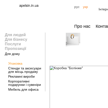
apelsin.in.ua
рус
укр
Інтер
Про нас
Конта
Для людей
Для бізнесу
Послуги
Пропозиції
Для дому
Для бизнеса
Упаковка
Стенди та аксесуари
для місць продажу
Рекламні вироби
Корпоративні
подарунки і сувеніри
Мебель для офиса