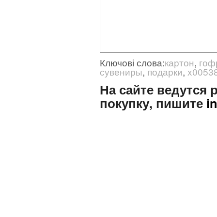
Ключові слова:
картон
,
гоф
сувениры
,
подарки
,
x0053
На сайте ведутся
покупку, пишите
i