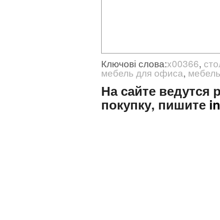
Ключові слова:
x00366
,
сто
мебель для офиса
,
мебел
На сайте ведутся
покупку, пишите
i