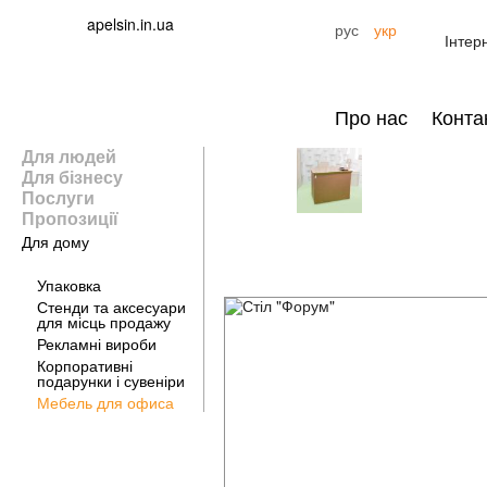
apelsin.in.ua
рус
укр
Інтер
Про нас
Конта
Для людей
Для бізнесу
Послуги
Пропозиції
Для дому
Для бизнеса
Упаковка
Стенди та аксесуари
для місць продажу
Рекламні вироби
Корпоративні
подарунки і сувеніри
Мебель для офиса