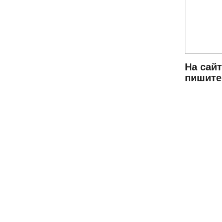
На сай
пишит