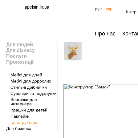
apelsin.in.ua
рус
укр
Інтер
Про нас
Конта
Для людей
Для бізнесу
Послуги
Пропозиції
Для дому
Меблі для дітей
Меблі для дорослих
Стильні дрібнички
Сувеніри та подарунки
Вещички для
интерьера
Іграшки для детей
Наклейки
Конструкторы
Для бизнеса