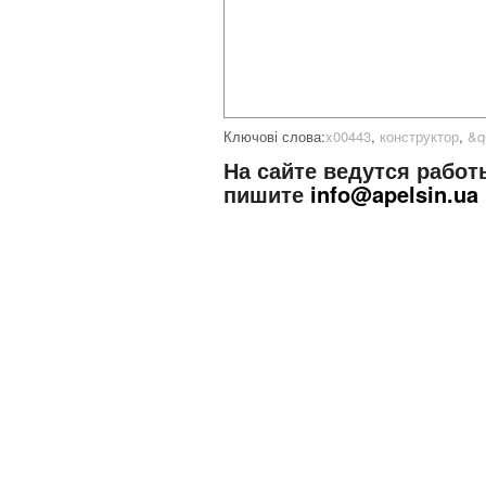
Ключові слова:
x00443
,
конструктор
,
&q
На сайте ведутся работ
пишите
info@apelsin.ua