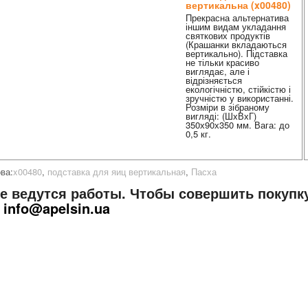
вертикальна (x00480)
Прекрасна альтернатива
іншим видам укладання
святкових продуктів
(Крашанки вкладаються
вертикально). Підставка
не тільки красиво
виглядає, але і
відрізняється
екологічністю, стійкістю і
зручністю у використанні.
Розміри в зібраному
вигляді: (ШхВхГ)
350х90х350 мм. Вага: до
0,5 кг.
ва:
x00480
,
подставка для яиц вертикальная
,
Пасха
те ведутся работы. Чтобы совершить покупк
е
info@apelsin.ua