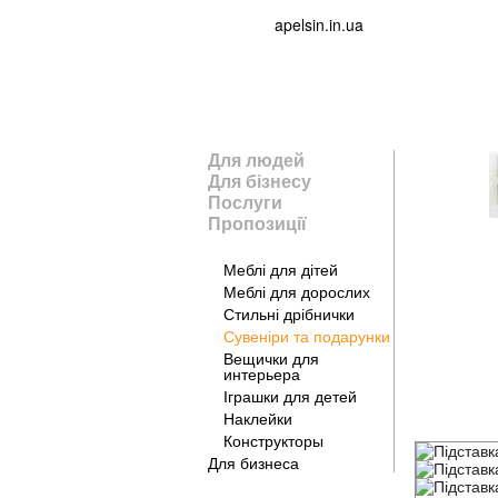
apelsin.in.ua
Для людей
Для бізнесу
Послуги
Пропозиції
Для дому
Меблі для дітей
Меблі для дорослих
Стильні дрібнички
Сувеніри та подарунки
Вещички для
интерьера
Іграшки для детей
Наклейки
Конструкторы
Для бизнеса