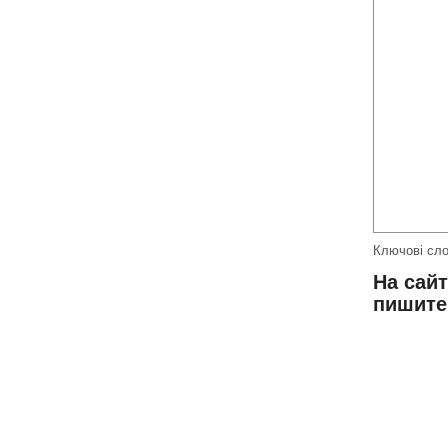
Ключові сло
На сай
пишит